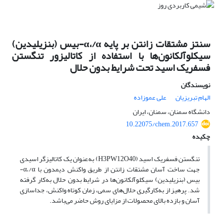
سنتز مشتقات زانتن بر پایه α،/α-بیس (بنزیلیدین)
سیکلوآلکانون‌ها با استفاده از کاتالیزور تنگستن
فسفریک اسید تحت شرایط بدون حلال
نویسندگان
الهام تبریزیان
علی عموزاده
دانشگاه سمنان، سمنان، ایران
10.22075/chem.2017.657
چکیده
تنگستن فسفریک اسید (H3PW12O40) به‌عنوان یک کاتالیزگر اسیدی
جهت ساخت آسان مشتقات زانتن از طریق واکنش دیمدون با α،/α-
بیس (بنزیلیدین) سیکلوآلکانون‌ها در شرایط بدون حلال به‌کار گرفته
شد. پرهیز از به‌کارگیری حلال‌های سمی، زمان کوتاه واکنش، جداسازی
آسان و بازده بالای محصولات از مزایای روش حاضر می‌باشد.