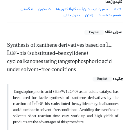
کلیدواژه‌ها
/α-بیس (بنزیلیدین) سیکلوآلکانون‌ها
α
دیمدون
تنگستن
فسفریک اسید
زانتن
بدون حلال
عنوان مقاله
English
Synthesis of xanthene derivatives based on Î±,
Î±â²-bis (substituted-benzylidene)
cycloalkanones using tangstophosphoric acid
under solvent-free conditions
چکیده
English
Tangstophosphoric acid (H3PW12O40) as an acidic catalyst has
been used for facile synthesis of xanthene derivatives by the
reaction of Î±,Î±â²-bis (substituted-benzylidene) cycloalkanones
and dimedone in solvent-free conditions. Avoiding the use of toxic
solvents, short reaction time, easy work up and high yields of
products are the advantages of this procedure.