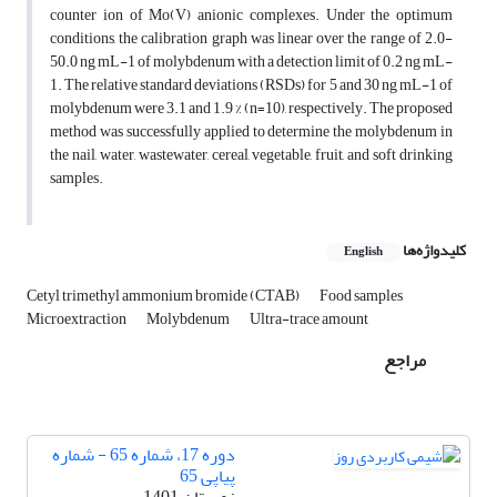
counter ion of Mo(V) anionic complexes. Under the optimum
conditions, the calibration graph was linear over the range of 2.0-
50.0 ng mL-1 of molybdenum with a detection limit of 0.2 ng mL-
1. The relative standard deviations (RSDs) for 5 and 30 ng mL-1 of
molybdenum were 3.1 and 1.9 % (n=10), respectively. The proposed
method was successfully applied to determine the molybdenum in
the nail, water, wastewater, cereal, vegetable, fruit, and soft drinking
samples.
کلیدواژه‌ها
English
Cetyl trimethyl ammonium bromide (CTAB)
Food samples
Microextraction
Molybdenum
Ultra-trace amount
مراجع
دوره 17، شماره 65 - شماره
پیاپی 65