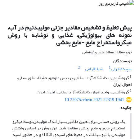
پیش تغلیظ و تشخیص مقادیر جزئی مولیبدنیم در آب،
نمونه های بیولوژیکی، غذایی و نوشابه با روش
میکرواستخراج مایع -مایع پخشی
نوع مقاله : مقاله علمی پژوهشی
نویسندگان
2
1
سپیده خزلی
شهلا الهامی
1
گروه شیمی، ، دانشگاه آزاد اسلامی،پردیس علوم و تحقیقات خوزستان،
اهواز، ایران
2
گروه شیمی، واحد اهواز، دانشگاه آزاد اسلامی، اهواز، ایران
10.22075/chem.2021.22319.1941
چکیده
یک روش حساس برای تعیین مقادیر بسیار اندک مولیبدن توسط میکرو
استخراج مایع و مایع پخشی مطالعه شد. این روش بر اساس واکنش
مولیبدن با تیوسیانات در محیط های اسیدی (HCl) و در حضور اسید