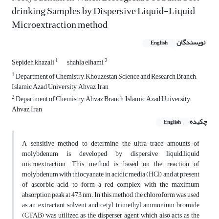
drinking Samples by Dispersive Liquid-Liquid
Microextraction method
نویسندگان
English
1
2
Sepideh khazali
shahla elhami
1
Department of Chemistry, Khouzestan Science and Research Branch,
Islamic Azad University, Ahvaz, Iran
2
Department of Chemistry, Ahvaz Branch, Islamic Azad University,
Ahvaz, Iran
چکیده
English
A sensitive method to determine the ultra-trace amounts of
molybdenum is developed by dispersive liquid–liquid
microextraction. This method is based on the reaction of
molybdenum with thiocyanate in acidic media (HCl) and at present
of ascorbic acid to form a red complex with the maximum
absorption peak at 473 nm. In this method, the chloroform was used
as an extractant solvent and cetyl trimethyl ammonium bromide
(CTAB) was utilized as the disperser agent which also acts as the