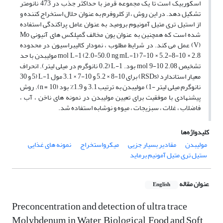
اسکوربیک است تا یک مجموعه قرمز با حداکثر جذب در 473 نانومتر
تشکیل دهد. در این روش ، از کلروفرم به عنوان حلال استخراج کننده و
از استیل تری متیل آمونیوم برومید به عنوان عامل پراکندگی استفاده
شده است که همچنین به عنوان یون مخالف گمپلکس های آنیونی Mo
(V) عمل می کند. در شرایط مطلوب ، نمودار کالیبراسیون در محدوده
2.8 × 10-8-5.2 × 10-7 mol L-1 (2.0-50.0 ng mL-1) مولیبدن با حد
تشخیص 2.08 10-9 mol بود. L-1 (0.2 نانوگرم در میلی لیتر). انحراف
معیار استاندارد (RSDs) برای 10-8 × 5.2 و 10-7 × 3.1 مول L-1 (5 و 30
نانوگرم میلی لیتر -1) مولیبدن به ترتیب 3.1 و 1.9٪ بود (n = 10). روش
پیشنهادی با موفقیت برای تعیین مولیبدن در نمونه های ناخن ، آب ،
فاضلاب ، غلات ، سبزیجات ، میوه و نوشابه استفاده شد.
کلیدواژه‌ها
مولیبدن
مقادیر بسیار جزیی
میکرواستخراج
نمونه های غذایی
ستیل تری متیل آمونیم برماید
عنوان مقاله
English
Preconcentration and detection of ultra trace
Molybdenum in Water, Biological, Food and Soft