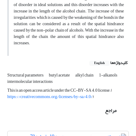
of disorder in ideal solutions, and this disorder increases with the
increase in the length of the alcohol chain. The increase of these
irregularities, which is caused by the weakening of the bonds in the
solution, can be considered as a result of the spatial hindrance
caused by the non-polar chain of alcohols. With the increase in the
length of the chain, the amount of this spatial hindrance also
increases.
کلیدواژه‌ها
English
Structural parameters
butyl acetate
alkyl chain
1-alkanols
intermolecular interactions
This is an open access article under the CC-BY-SA 4.0 license.(
https://creativecommons.org/licenses/by-sa/4.0/
)
مراجع