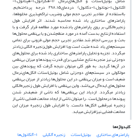
شامل بوتیل‌استات و الکل‌های‌نرمال (۱-هگزانول،۱-هپتانول،۱-
اکتانول،۱-نونانول،۱-دکانول) دردمای۲۹۸.۱۵ درجه پرداخته‌ایم.
بااستفاده از مقادیر تجربی حجم مولی وضریب تراکم‌پذیری مخلوط‌ها،
پارامترهای ساختاری یاد شده محاسبه شدند. اثر افزایش طول
زنجیره‌الکلی بر روی پارامترهای یادشده مورد مطالعه قرار گرفت و با
استفاده ازنتایج بدست آمده در مورد منظم‌شدن و یا بی‌نظمی محلول‌ها
بحث و بررسی انجام شد.مقادیر تجربی حجم مولی فزونی برای تمامی
سیستم‌های یاد شده مثبت است وبا افزایش طول‌زنجیره الکلی زیادتر
میگردد. تجزیه و تحلیل پارامترهای ساختاری یاد شده برای محلول‌های
دوجزئی نیز منجربه نتایج مشابهی برای قدرت پیوندها و میزان بی‌نظمی
در آن‌ها گردید. به طور کلی میتوان نتیجه گرفت که پیوندهای بین
مولکولی در سیستم‌های دوجزئی شامل بوتیل‌استات الکل‌‌های‌نرمال
ضعیف است‌ و میزان بی‌نظمی در این محلول‌ها زیادتر از میزان بی‌نظمی
محلول‌های ایده‌آل می‌باشد، واین بی‌نظمی با افزایش طول زنجیره‌الکلی
زیادتر میگردد. ازدیاد این بی‌نظمی‌ها که ناشی از ضعیف‌تر شدن
پیوندها درمحلول‌است ، را میتوان ناشی از ایجاد ممانعت فضایی ناشی از
زنجیره غیرقطبی الکل‌ها دانست. با افزایش طول زنجیره میزان‌ این
ممانعت فضایی نیزافزایش مییابد.
کلیدواژه‌ها
پارامترهای ساختاری
بوتیل‌استات
زنجیره آلکیلی
۱-آلکانول‌ها