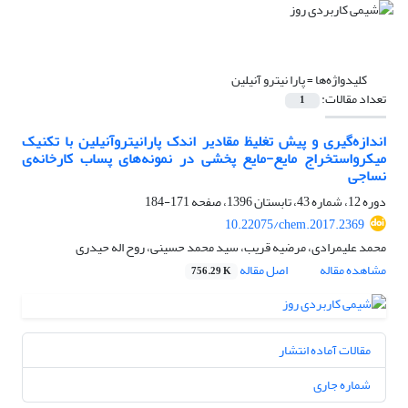
کلیدواژه‌ها =
پارا نیترو آنیلین
تعداد مقالات:
1
اندازه‌گیری و پیش تغلیظ مقادیر اندک پارا‌نیترو‌آنیلین با تکنیک
میکرواستخراج مایع-مایع پخشی در نمونه‌های پساب کارخانه‌ی
نساجی
دوره 12، شماره 43، تابستان 1396، صفحه
171-184
10.22075/chem.2017.2369
محمد علیمرادی، مرضیه قریب، سید محمد حسینی، روح اله حیدری
مشاهده مقاله
اصل مقاله
756.29 K
مقالات آماده انتشار
شماره جاری