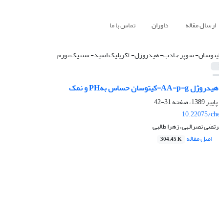
ارسال مقاله
داوران
تماس با ما
یتوسان- سوپر جادب‌- هیدروژل- آکریلیک اسید- سنتیک تورم
وسان حساس بهPH و نمک
31-42
10.22075/ch
تضی نصرالهی، زهرا طالبی
اصل مقاله
304.45 K