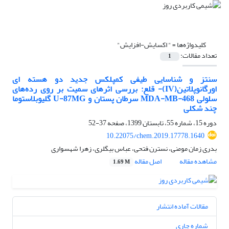
کلیدواژه‌ها =
" اکسایش-افزایش"
تعداد مقالات:
1
سنتز و شناسایی طیفی کمپلکس جدید دو هسته ای
اورگانوپلاتین(IV)- قلع: بررسی اثرهای سمیت بر روی رده‌های
سلولی MDA-MB-468 سرطان پستان و U-87MG گلیوبلاستوما
چند شکلی
دوره 15، شماره 55، تابستان 1399، صفحه
37-52
10.22075/chem.2019.17778.1640
بدری زمان مومنی، نسترن فتحی، عباس بیگلری، زهرا شهسواری
مشاهده مقاله
اصل مقاله
1.69 M
مقالات آماده انتشار
شماره جاری