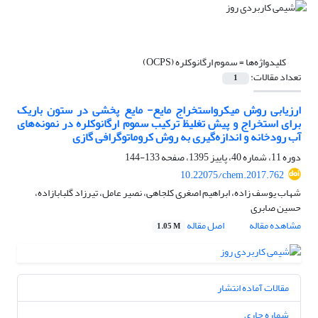
کلیدواژه‌ها =
سموم ارگانوکلره (OCPS)
تعداد مقالات:
1
ارزیابی روش میکرواستخراج مایع- مایع پخشی در ستون باریک
برای استخراج و پیش تغلیظ ترکیب سموم ارگانوکلره در نمونه‌های
آب رودخانه و اندازه‌گیری به روش کروماتوگرافی گازی
دوره 11، شماره 40، پاییز 1395، صفحه
133-144
10.22075/chem.2017.762
شهاب یوسف زاده، ابراهیم اصغری کلجاهی، نصیر عامل، تیرزاد گلبابازاده،
حسین صابری
مشاهده مقاله
اصل مقاله
1.05 M
مقالات آماده انتشار
شماره جاری