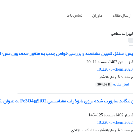
ارسال مقاله
داوران
تماس با ما
غییرات سطحی
س: سنتز، تعیین مشخصه و بررسی خواص جذب به منظور حذف یون مس(II) از محلول آبی
11-20
10.22075/chem.2023
، مجید قهرمان افشار
اصل مقاله
904.56 K
شیف باز سالوفن لیگان
125-146
10.22075/chem.2022
 مجید قهرمان افشار، میلاد کاظم نژادی