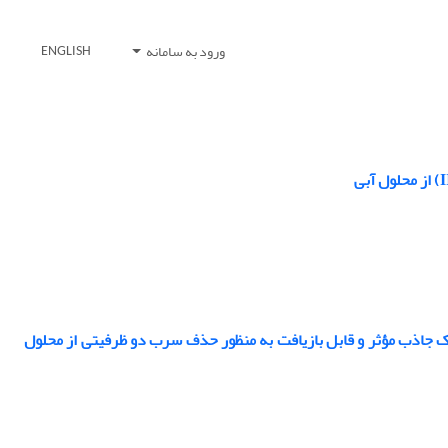
ورود به سامانه
ENGLISH
د ساپورت شده بروی نانوذرات مغناطیسی Fe3O4@SiO2 به عنوان یک جاذب مؤثر و قابل بازیافت به منظور حذف سرب دو ظرفیتی از محلول