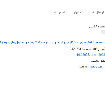
ارسال مقاله
داوران
تماس با ما
نجیره آلکیلی
حاسبه پارامترهای ساختاری برای بررسی برهمکنش‌ها در محلول‌های دوجزئی 
231-242
10.22075/chem.2023
مد الماسی
اصل مقاله
1.58 M