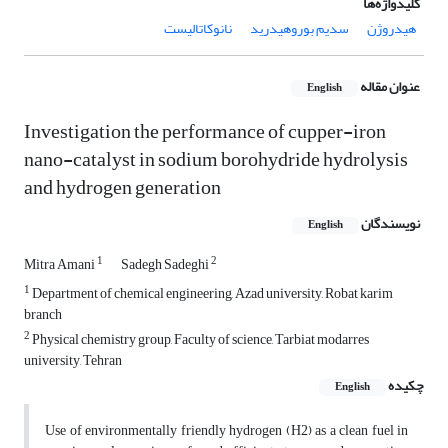
کلیدواژه‌ها
هیدروژن
سدیم بوروهیدرید
نانوکاتالیست
عنوان مقاله
English
Investigation the performance of cupper-iron
nano-catalyst in sodium borohydride hydrolysis
and hydrogen generation
نویسندگان
English
1
2
Mitra Amani
Sadegh Sadeghi
1
Department of chemical engineering, Azad university, Robat karim
branch
2
Physical chemistry group, Faculty of science, Tarbiat modarres
university, Tehran
چکیده
English
Use of environmentally friendly hydrogen (H2) as a clean fuel in