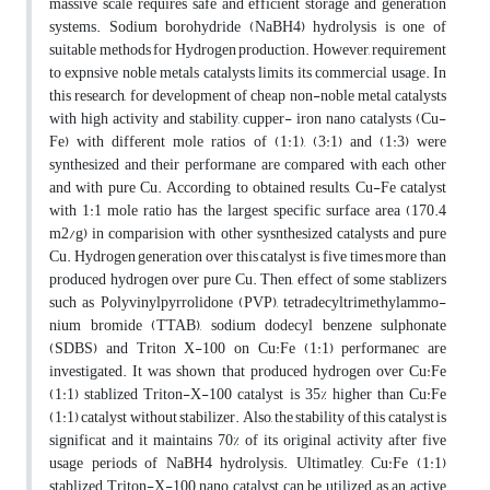
massive scale requires safe and efficient storage and generation
systems. Sodium borohydride (NaBH4) hydrolysis is one of
suitable methods for Hydrogen production. However, requirement
to expnsive noble metals catalysts limits its commercial usage. In
this research, for development of cheap non-noble metal catalysts
with high activity and stability, cupper- iron nano catalysts (Cu-
Fe) with different mole ratios of (1:1), (3:1) and (1:3) were
synthesized and their performane are compared with each other
and with pure Cu. According to obtained results, Cu-Fe catalyst
with 1:1 mole ratio has the largest specific surface area (170.4
m2/g) in comparision with other sysnthesized catalysts and pure
Cu. Hydrogen generation over this catalyst is five times more than
produced hydrogen over pure Cu. Then, effect of some stablizers
such as Polyvinylpyrrolidone (PVP), tetradecyltrimethylammo-
nium bromide (TTAB), sodium dodecyl benzene sulphonate
(SDBS) and Triton X-100 on Cu:Fe (1:1) performanec are
investigated. It was shown that produced hydrogen over Cu:Fe
(1:1) stablized Triton-X-100 catalyst is 35% higher than Cu:Fe
(1:1) catalyst without stabilizer. Also, the stability of this catalyst is
significat and it maintains 70% of its original activity after five
usage periods of NaBH4 hydrolysis. Ultimatley, Cu:Fe (1:1)
stablized Triton-X-100 nano catalyst can be utilized as an active