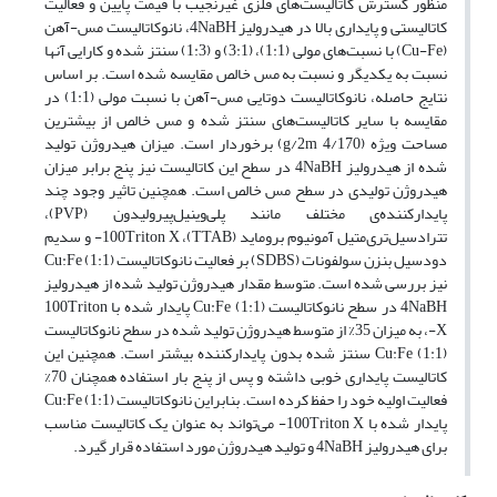
منظور گسترش کاتالیست‌های فلزی غیرنجیب با قیمت پایین و فعالیت
کاتالیستی و پایداری بالا در هیدرولیز 4NaBH، نانوکاتالیست مس-آهن
(Cu-Fe) با نسبت‌های مولی (1:1)، (3:1) و (1:3) سنتز شده و کارایی آنها
نسبت به یکدیگر و نسبت به مس خالص مقایسه شده است. بر اساس
نتایج حاصله، نانوکاتالیست دوتایی مس-آهن با نسبت مولی (1:1) در
مقایسه با سایر کاتالیست‌های سنتز شده و مس خالص از بیشترین
مساحت ویژه (g/2m 4/170) برخوردار است. میزان هیدروژن تولید
شده از هیدرولیز 4NaBH در سطح این کاتالیست نیز پنج برابر میزان
هیدروژن تولیدی در سطح مس خالص است. همچنین تاثیر وجود چند
پایدارکننده‌ی مختلف مانند پلی‌وینیل‌پیرولیدون (PVP)،
تترادسیل‌تری‌متیل آمونیوم بروماید (TTAB)، 100Triton X- و سدیم
دودسیل بنزن سولفونات (SDBS) بر فعالیت نانوکاتالیست (1:1) Cu:Fe
نیز بررسی شده است. متوسط مقدار هیدروژن تولید شده از هیدرولیز
4NaBH در سطح نانوکاتالیست (1:1) Cu:Fe پایدار شده با 100Triton
X-، به میزان 35% از متوسط هیدروژن تولید شده در سطح نانوکاتالیست
(1:1) Cu:Fe سنتز شده بدون پایدارکننده بیشتر است. همچنین این
کاتالیست پایداری خوبی داشته و پس از پنج بار استفاده همچنان 70%
فعالیت اولیه خود را حفظ کرده است. بنابراین نانوکاتالیست (1:1) Cu:Fe
پایدار شده با 100Triton X- می‌تواند به عنوان یک کاتالیست مناسب
برای هیدرولیز 4NaBH و تولید هیدروژن مورد استفاده قرار گیرد.