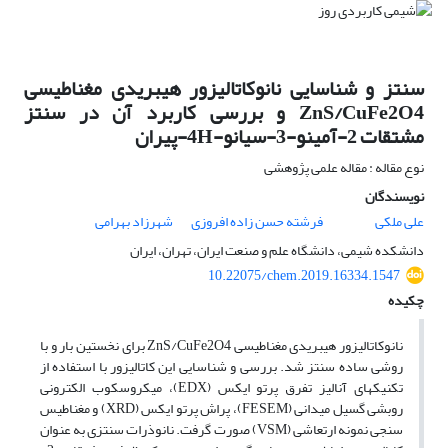
سنتز و شناسایی نانوکاتالیزور هیبریدی مغناطیسی
ZnS/CuFe2O4 و بررسی کاربرد آن در سنتز
مشتقات 2-آمینو-3-سیانو-4H-پیران
نوع مقاله : مقاله علمی پژوهشی
نویسندگان
علی ملکی
فرشته حسن زاده افروزی
شهرزاد بهرامی
دانشکده شیمی، دانشگاه علم و صنعت ایران، تهران، ایران
10.22075/chem.2019.16334.1547
چکیده
نانوکاتالیزور هیبریدی مغناطیسی ZnS/CuFe2O4 برای نخستین بار و با
روشی ساده سنتز شد. بررسی و شناسایی این کاتالیزور با استفاده از
تکنیک‏های آنالیز تفرق پرتو ایکس (EDX)، میکروسکوب الکترونی
روبشی گسیل میدانی (FESEM)، پراش پرتو ایکس (XRD) و مغناطیس
سنجی نمونه ارتعاشی (VSM) صورت گرفت. نانوذرات سنتزی به عنوان