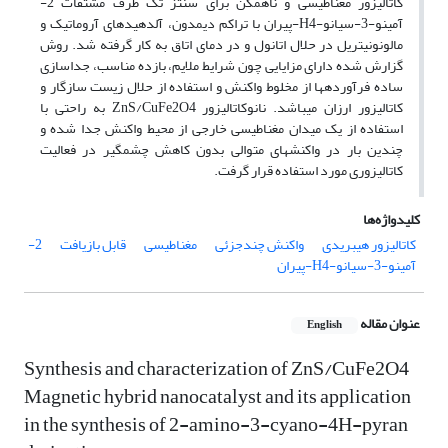
کاتالیزور مغناطیسی و ناهمگن برای سنتز تک ظرف مشتقات 2-
آمینو-3-سیانو-H4-پیران با تراکم دیمدون، آلدهیدهای آروماتیک و
مالونونیتریل در حلال اتانول و در دمای اتاق به کار گرفته شد. روش
گزارش شده دارای مزایایی چون شرایط ملایم، بازده مناسب، جداسازی
ساده فرآورده‏ها از مخلوط واکنش و استفاده از حلال زیست سازگار و
کاتالیزور ارزان می‏باشد. نانوکاتالیزور ZnS/CuFe2O4 به راحتی با
استفاده از یک میدان مغناطیسی خارجی از محیط واکنش جدا شده و
چندین بار در واکنش‏های متوالی بدون کاهش چشمگیر در فعالیت
کاتالیزوری مورد استفاده قرار گرفت.
کلیدواژه‌ها
کاتالیزور هیبریدی
واکنش چندجزئی
مغناطیسی
قابل بازیافت
2-
آمینو-3-سیانو-H4-پیران
عنوان مقاله
English
Synthesis and characterization of ZnS/CuFe2O4
Magnetic hybrid nanocatalyst and its application
in the synthesis of 2-amino-3-cyano-4H-pyran