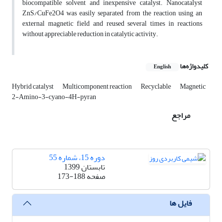
biocompatible solvent and inexpensive catalyst. Nanocatalyst
ZnS/CuFe2O4 was easily separated from the reaction using an
external magnetic field and reused several times in reactions
without appreciable reduction in catalytic activity.
کلیدواژه‌ها
English
Hybrid catalyst
Multicomponent reaction
Recyclable
Magnetic
2-Amino-3-cyano-4H-pyran
مراجع
دوره 15، شماره 55
تابستان 1399
صفحه
173-188
فایل ها