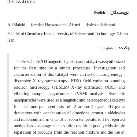
derivatives
نویسندگان
English
Ali Maleki
fereshte Hassanzadeh-Afruzi
shahrzad bahrami
Faculty of Chemistry, Iran University of Science and Technology, Tehran,
Iran
چکیده
English
The ZnS/CuFe2O4 magnetic hybrid nanocatalyst was synthesized
for the first time by a simple procedure. Investigation and
characterization of this catalyst were carried out using energy-
dispersive X-ray spectroscopy (EDX), field emission scanning
electron microscopy (FESEM), X-ray diffraction (XRD) and
vibrating sample magnetometer (VSM) analyses. Synthetic
nanoparticles were used as a magnetic and heterogeneous catalyst
for the one-pot synthesis of 2-amino-3-cyano-4H-pyran
derivatives with condensation of dimedone, aromatic aldehydes
and malononitrile in ethanol at room temperature. The reported
method has advantages such as mild conditions, good yields, simple
separation of products from the reaction mixture and the use of