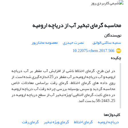
محاسبه گرمای تبخیر آب از دریاچه ارومیه
نویسندگان
سمیه ساکنی الوانق
نصرت حیدری
معصومه مختارپور
10.22075/chem.2017.566
چکیده
در این طرح، گرمای اختلاط ناشی از افزایش آب مقطر بر آب دریاچه
ارومیه و آب دریاچه ارومیه بر آب مقطر در 25 اندازه گیری شده است. از
روی داده های گرمای اختلاط، گرمای رقت براساس معادلات خاص
محاسبه گردید و سپس بوسیله بررسی چرخه رقت آب دریاچه ارومیه
در دمای ثابت، گرمای (انتالپی) ویژه تبخیر آب از سطح دریاچه ارومیه در
25، 58/2443 بدست آمد.
کلیدواژه‌ها
دریاچه ارومیه
گرمای اختلاط
گرمای ویژه تبخیر
گرمای رقت