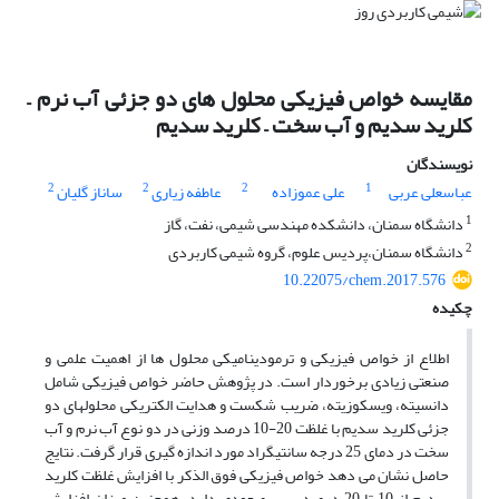
مقایسه خواص فیزیکی محلول های دو جزئی آب نرم –
کلرید سدیم و آب سخت – کلرید سدیم
نویسندگان
2
2
2
1
عباسعلی عربی
علی عموزاده
عاطفه زیاری
ساناز گلیان
1
دانشگاه سمنان، دانشکده مهندسی شیمی، نفت، گاز
2
دانشگاه سمنان،پردیس علوم، گروه شیمی کاربردی
10.22075/chem.2017.576
چکیده
اطلاع از خواص فیزیکی و ترمودینامیکی محلول ها از اهمیت علمی و
صنعتی زیادی برخوردار است. در پژوهش حاضر خواص فیزیکی شامل
دانسیته، ویسکوزیته، ضریب شکست و هدایت الکتریکی محلول‏های دو
جزئی کلرید سدیم با غلظت 20-10 درصد وزنی در دو نوع آب نرم و آب
سخت در دمای 25 درجه سانتیگراد مورد اندازه گیری قرار گرفت. نتایج
حاصل نشان می دهد خواص فیزیکی فوق الذکر با افزایش غلظت کلرید
سدیم از 10 تا 20 درصد سیر صعودی دارد. همچنین میزان افزایش