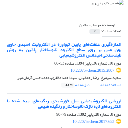
نویسنده =
رضا رحمانیان
تعداد مقالات:
2
اندازه‌گیری غلظت‌های پایین تیواوره در الکترولیت‌ اسیدی حاوی
یون مس بر روی سطح الکترود نانوساختار پلاتین به روش
طیف‌سنجی امپدانس الکتروشیمیایی
دوره 10، شماره 36، پاییز 1394، صفحه
53-66
10.22075/chem.2015.2807
سعید سیمرغ، رضا رحمانیان، سید احمد مظفری، محمدحسن آرمان مهر
مشاهده مقاله
اصل مقاله
1.13 M
ارزیابی الکتروشیمیایی سل خورشیدی رنگینه‌ای تهیه شده با
الکترودهای لایه نازک نانوساختار و رنگینه طبیعی
دوره 8، شماره 28، پاییز 1392، صفحه
79-90
10.22075/chem.2017.653