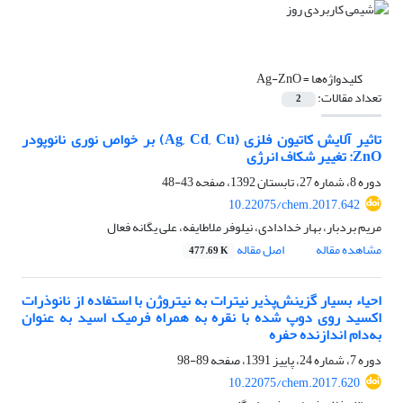
کلیدواژه‌ها =
Ag-ZnO
تعداد مقالات:
2
تاثیر آلایش کاتیون فلزی (Ag, Cd, Cu) بر خواص نوری نانوپودر
ZnO: تغییر شکاف انرژی
دوره 8، شماره 27، تابستان 1392، صفحه
43-48
10.22075/chem.2017.642
مریم بردبار، بهار خدادادی، نیلوفر ملاطایفه، علی یگانه فعال
مشاهده مقاله
اصل مقاله
477.69 K
احیاء بسیار گزینش‌پذیر نیترات به نیتروژن با استفاده از نانوذرات
اکسید روی دوپ شده با نقره به همراه فرمیک اسید به عنوان
به‌دام‌ اندازنده حفره
دوره 7، شماره 24، پاییز 1391، صفحه
89-98
10.22075/chem.2017.620