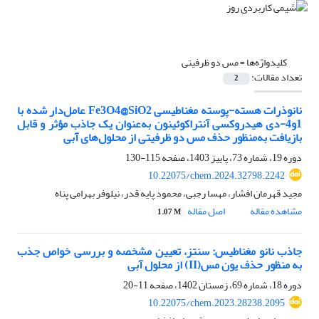
کلیدواژه‌ها =
مس دو ظرفیتی
تعداد مقالات:
2
نانوذرات هسته-پوسته مغناطیسی Fe3O4@SiO2 عامل‌دار شده با
1و4-دی هیدروکسی آنتراکوئینون به‌عنوان یک جاذب مؤثر و قابل
بازیافت به‌منظور حذف مس دو ظرفیتی از محلول‌های آبی
دوره 19، شماره 73، پاییز 1403، صفحه
115-130
10.22075/chem.2024.32798.2242
مجید قهرمان افشار، مهسا رجبی، محمود پایه قدر، نیلوفر بهرامی پناه
مشاهده مقاله
اصل مقاله
1.07 M
جاذب نانو مغناطیس: سنتز، تعیین مشخصه و بررسی خواص جذب
به منظور حذف یون مس(II) از محلول آبی
دوره 18، شماره 69، زمستان 1402، صفحه
11-20
10.22075/chem.2023.28238.2095