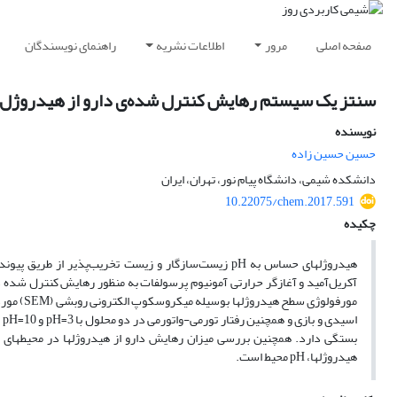
صفحه اصلی
مرور
اطلاعات نشریه
راهنمای نویسندگان
سنتز یک سیستم رهایش کنترل شده‌ی دارو از هیدروژل کیتوسان-g-پلی (سدیم آکریلات-
نویسنده
حسین حسین زاده
دانشکده شیمی، دانشگاه پیام نور، تهران، ایران
10.22075/chem.2017.591
چکیده
هیدروژلهای حساس به pH زیست‌سازگار و زیست تخریب‌پذیر
بستگی دارد. همچنین بررسی میزان رهایش دارو از هیدروژلها در محیطهای ش
هیدروژلها، pH محیط است.