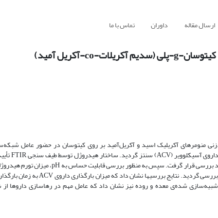
ارسال مقاله
داوران
تماس با ما
co-آکریل آمید)
 از طریق پیوند‌زنی منومرهای آکریلیک اسید و آکریل‌آمید بر روی کیتوسان در حضور عامل شبکه
آکریل‌آمید و آغازگر حرارتی آمونیوم 
مورفولوژی سطح هیدروژلها بوسیله میکروسکوپ الکترونی روبشی (SEM) مورد بررسی قرار گرفت. سپس ب
اسیدی و بازی و همچنین رفتار تورمی-واتورمی در دو محلول با pH=3 و pH=10 بررسی گردید. 
بیه‌سازی شده‌ی معده و روده نیز نشان داد که عامل مهم در رهاسازی داروها از ش