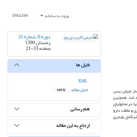
ورود به سامانه
ENGLISH
دوره 6، شماره 21
زمستان 1390
صفحه
21-33
فایل ها
XML
اصل مقاله
‌ساز متیلن بیس
449 K
پرسولفات به منظور رهایش کنترل شده داروی آسیکلوویر (ACV) سنتز گردید. ساختار هیدروژل توسط طیف سنجی FTIR تأیید شد. همچنین
ه منظور بررسی قابلیت حساس به pH، میزان تورم هیدروژلها در محلولهای
هم رسانی
نتایج بررسیها نشان داد که میزان بارگذاری داروی ACV به زمان بارگذاری و غلظت دارو
بکه‌ی پلیمری
ارجاع به این مقاله