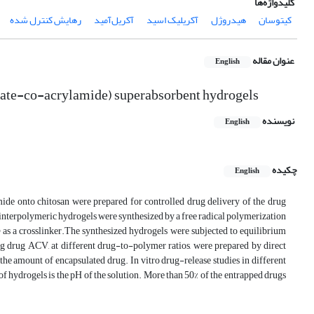
کلیدواژه‌ها
کیتوسان
هیدروژل
آکریلیک اسید
آکریل‌آمید
رهایش کنترل شده
عنوان مقاله
English
late-co-acrylamide) superabsorbent hydrogels
نویسنده
English
چکیده
English
de onto chitosan were prepared for controlled drug delivery of the drug
 interpolymeric hydrogels were synthesized by a free radical polymerization
s a crosslinker.The synthesized hydrogels were subjected to equilibrium
ng drug ACV, at different drug-to-polymer ratios, were prepared by direct
e amount of encapsulated drug. In vitro drug-release studies in different
f hydrogels is the pH of the solution. More than 50% of the entrapped drugs