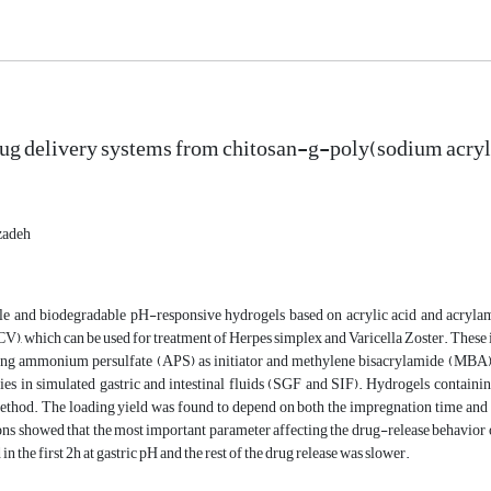
rug delivery systems from chitosan-g-poly(sodium acry
zadeh
e and biodegradable pH-responsive hydrogels based on acrylic acid and acrylami
V), which can be used for treatment of Herpes simplex and Varicella Zoster. These
ing ammonium persulfate (APS) as initiator and methylene bisacrylamide (MBA) a
ies in simulated gastric and intestinal fluids (SGF and SIF). Hydrogels containi
thod. The loading yield was found to depend on both the impregnation time and th
ons showed that the most important parameter affecting the drug-release behavior o
in the first 2h at gastric pH and the rest of the drug release was slower.