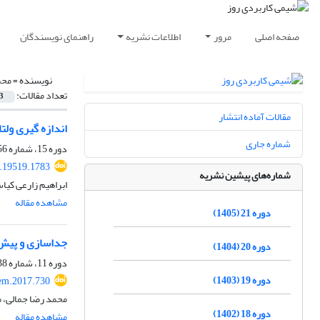
صفحه اصلی
مرور
اطلاعات نشریه
راهنمای نویسندگان
نویسنده =
محم
تعداد مقالات:
3
مقالات آماده انتشار
اندازه گیری ولتامتری غیرمستقیم یون +n2
شماره جاری
دوره 15، شماره 56، پاییز 1399، صفحه
.19519.1783
شماره‌های پیشین نشریه
ابراهیم زارعی کیا
مشاهده مقاله
دوره 21 (1405)
جداسازی و پیش ت
دوره 20 (1404)
دوره 11، شماره 38، بهار 1395، صفحه
دوره 19 (1403)
em.2017.730
محمد رضا جمالی، م
دوره 18 (1402)
مشاهده مقاله