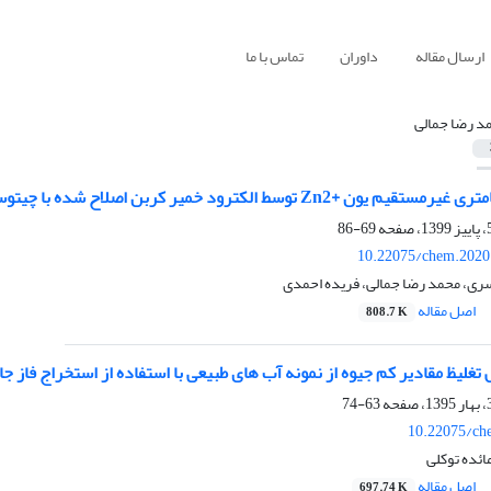
ارسال مقاله
داوران
تماس با ما
د رضا جمالی
Z توسط الکترود خمیر کربن اصلاح شده با چیتوسان و فروسیانید
69-86
10.22075/chem.2020
سری، محمد رضا جمالی، فریده احمدی
اصل مقاله
808.7 K
غلیظ مقادیر کم جیوه از نمونه آب های طبیعی با استفاده از استخراج فاز 
63-74
10.22075/ch
ائده توکلی
اصل مقاله
697.74 K